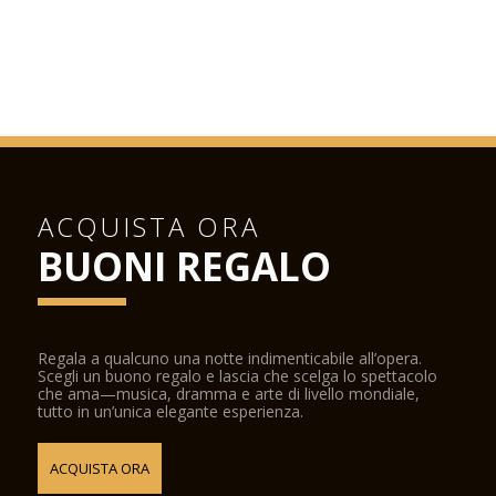
ACQUISTA ORA
BUONI REGALO
Regala a qualcuno una notte indimenticabile all’opera.
Scegli un buono regalo e lascia che scelga lo spettacolo
che ama—musica, dramma e arte di livello mondiale,
tutto in un’unica elegante esperienza.
ACQUISTA ORA