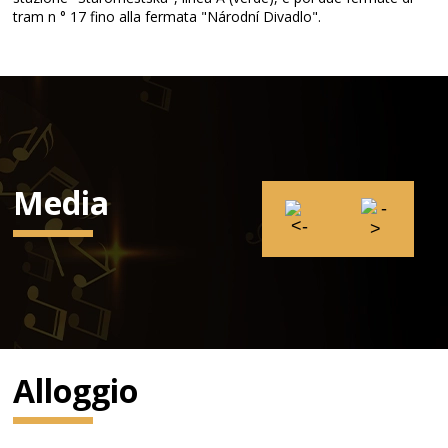
tram n ° 17 fino alla fermata "Národní Divadlo".
Media
Alloggio