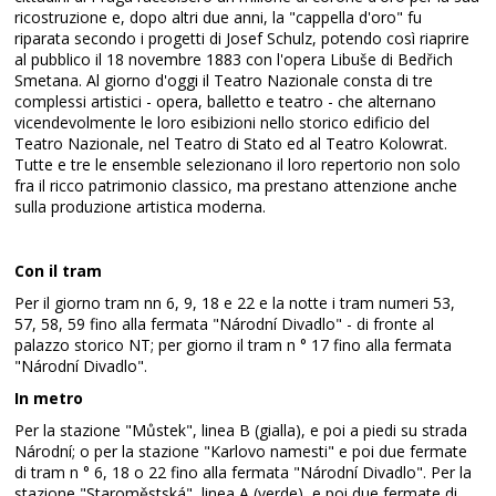
ricostruzione e, dopo altri due anni, la "cappella d'oro" fu
riparata secondo i progetti di Josef Schulz, potendo così riaprire
al pubblico il 18 novembre 1883 con l'opera Libuše di Bedřich
Smetana. Al giorno d'oggi il Teatro Nazionale consta di tre
complessi artistici - opera, balletto e teatro - che alternano
vicendevolmente le loro esibizioni nello storico edificio del
Teatro Nazionale, nel Teatro di Stato ed al Teatro Kolowrat.
Tutte e tre le ensemble selezionano il loro repertorio non solo
fra il ricco patrimonio classico, ma prestano attenzione anche
sulla produzione artistica moderna.
Con il tram
Per il giorno tram nn 6, 9, 18 e 22 e la notte i tram numeri 53,
57, 58, 59 fino alla fermata "Národní Divadlo" - di fronte al
palazzo storico NT; per giorno il tram n ° 17 fino alla fermata
"Národní Divadlo".
In metro
Per la stazione "Můstek", linea B (gialla), e poi a piedi su strada
Národní; o per la stazione "Karlovo namesti" e poi due fermate
di tram n ° 6, 18 o 22 fino alla fermata "Národní Divadlo". Per la
stazione "Staroměstská", linea A (verde), e poi due fermate di