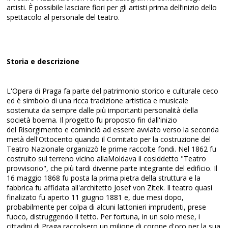
artisti. È possibile lasciare fiori per gli artisti prima dell’inizio dello
spettacolo al personale del teatro.
Storia e descrizione
L'Opera di Praga fa parte del patrimonio storico e culturale ceco
ed è simbolo di una ricca tradizione artistica e musicale
sostenuta da sempre dalle più importanti personalità della
società boema. Il progetto fu proposto fin dall'inizio
del Risorgimento e cominciò ad essere avviato verso la seconda
metà dell'Ottocento quando il Comitato per la costruzione del
Teatro Nazionale organizzò le prime raccolte fondi. Nel 1862 fu
costruito sul terreno vicino allaMoldava il cosiddetto "Teatro
provvisorio", che più tardi divenne parte integrante del edificio. Il
16 maggio 1868 fu posta la prima pietra della struttura e la
fabbrica fu affidata all'architetto Josef von Zítek. Il teatro quasi
finalizato fu aperto 11 giugno 1881 e, due mesi dopo,
probabilmente per colpa di alcuni lattonieri imprudenti, prese
fuoco, distruggendo il tetto. Per fortuna, in un solo mese, i
cittadini di Praga raccolsero un milione di corone d'oro per la sua