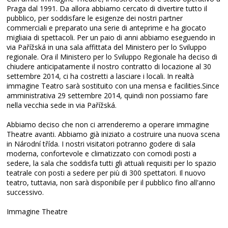
Praga dal 1991. Da allora abbiamo cercato di divertire tutto il
pubblico, per soddisfare le esigenze dei nostri partner
commerciali e preparato una serie di anteprime e ha giocato
migliaia di spettacoli.
Per un paio di anni abbiamo eseguendo in
via Pařížská in una sala affittata del Ministero per lo Sviluppo
regionale.
Ora il Ministero per lo Sviluppo Regionale ha deciso di
chiudere anticipatamente il nostro contratto di locazione al 30
settembre 2014, ci ha costretti a lasciare i locali.
In realtà
immagine Teatro sarà sostituito con una mensa e facilities.Since
amministrativa 29 settembre 2014, quindi non possiamo fare
nella vecchia sede in via Pařížská.
Abbiamo deciso che non ci arrenderemo a operare immagine
Theatre avanti.
Abbiamo già iniziato a costruire una nuova scena
in Národní třída.
I nostri visitatori potranno godere di sala
moderna, confortevole e climatizzato con comodi posti a
sedere, la sala che soddisfa tutti gli attuali requisiti per lo spazio
teatrale con posti a sedere per più di 300 spettatori.
Il nuovo
teatro, tuttavia, non sarà disponibile per il pubblico fino all'anno
successivo.
Immagine Theatre