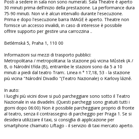
Posti a sedere in sala non sono numerati.
Sala Theatre è aperto
30 minuti prima dell'inizio della prestazione.
La performance dura
75-90 minuti.
Non vi è alcun intervallo durante l'esecuzione.
Prima e dopo l'esecuzione barra IMAGE è aperto.
Theatre non
fornisce un accesso invalidi, in caso di interesse è possibile
offrire supporto per gestire una carrozzina ..
Betlémská 5, Praha 1, 110 00
Informazioni sui mezzi di trasporto pubblici:
Metropolitana / metropolitana: la stazione più vicina Můstek (A /
B, o Národní třída (B), entrambe le stazioni sono da 5 a 10
minuti a piedi dal teatro Tram:. Linea n ° 17,18, 53 - la stazione
più vicina "Národní Divadlo
"(Teatro Nazionale) o Karlovy lázně.
In auto:
I luoghi più vicini dove si può parcheggiare sono sotto il Teatro
Nazionale in via divadelni.
(Questi parcheggi sono gratuiti tutti i
giorni dopo 06:00) Non è possibile parcheggiare proprio di fronte
al teatro, senza il contrassegno di parcheggio per Praga 1. Se si
desidera utilizzare il taxi, si consiglia di applicazione per
smartphone chiamato Liftago
- il servizio di taxi mercato aperto.