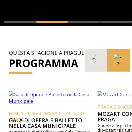
QUESTA STAGIONE A PRAGUE
PROGRAMMA
PRAGA CONCERT
BIGLIETTI PER OPERA E BALLETTO
MOZART CON
PRAGA
PRAGA
GALA DI OPERA E BALLETTO
NELLA CASA MUNICIPALE
Godetevi le più fa
di Mozart "Il flau
Acquista i biglietti ufficiali per Gala Opera e