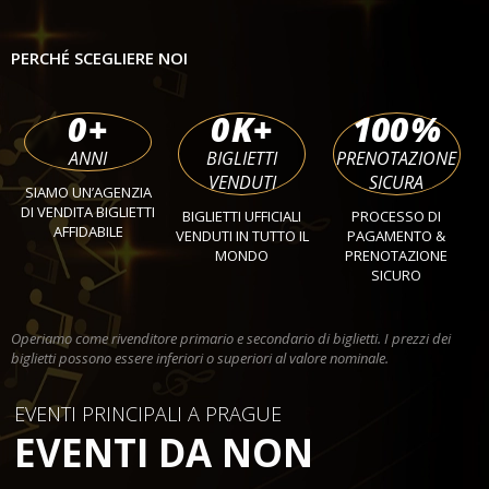
PERCHÉ SCEGLIERE NOI
0
+
0
K+
100
%
ANNI
BIGLIETTI
PRENOTAZIONE
VENDUTI
SICURA
SIAMO UN’AGENZIA
DI VENDITA BIGLIETTI
BIGLIETTI UFFICIALI
PROCESSO DI
AFFIDABILE
VENDUTI IN TUTTO IL
PAGAMENTO &
MONDO
PRENOTAZIONE
SICURO
Operiamo come rivenditore primario e secondario di biglietti. I prezzi dei
biglietti possono essere inferiori o superiori al valore nominale.
EVENTI PRINCIPALI A PRAGUE
EVENTI DA NON