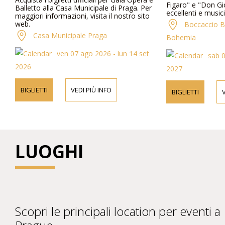
Figaro" e "Don Gi
Balletto alla Casa Municipale di Praga. Per
eccellenti e music
maggiori informazioni, visita il nostro sito
Hall nel centro di
web.
Boccaccio B
Casa Municipale Praga
Bohemia
ven 07 ago 2026 - lun 14 set
sab 0
2026
2027
BIGLIETTI
VEDI PIÙ INFO
BIGLIETTI
V
LUOGHI
Scopri le principali location per eventi a