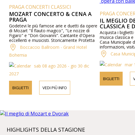
PRAGA CONCERTI CLASSICI
MOZART CONCERTO & CENA A
PRAGA CONCERT
PRAGA
IL MEGLIO D
CLASSICA E 
Godetevi le più famose arie e duetti da opere
di Mozart "Il flauto magico", "Le nozze di
BALLETTO
Acquista i biglietti 
Figaro" e "Don Giovanni". Cantante d'Opera
musica classica e 
eccellenti e musicisti. Storicamente Protetta
Casa Municipale d
Hall nel centro di Praga. Cucina eccezionale.
informazioni, visit
Boccaccio Ballroom - Grand Hotel
Casa Munici
Bohemia
mar 
sab 08 ago 2026 - gio 30 dic
2027
BIGLIETTI
V
BIGLIETTI
VEDI PIÙ INFO
HIGHLIGHTS DELLA STAGIONE