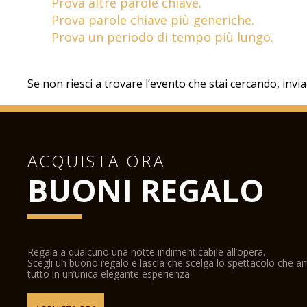
Prova altre parole chiave.
Prova parole chiave più generiche.
Prova un periodo di tempo più lungo.
Se non riesci a trovare l’evento che stai cercando, invi
ACQUISTA ORA
BUONI REGALO
Regala a qualcuno una notte indimenticabile all’opera.
Scegli un buono regalo e lascia che scelga lo spettacolo che 
tutto in un’unica elegante esperienza.