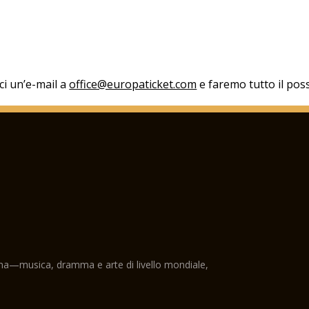
aci un’e-mail a
office@europaticket.com
e faremo tutto il poss
ama—musica, dramma e arte di livello mondiale,