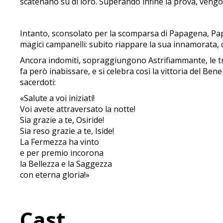
scatenano su di loro. Superando infine la prova, vengon
Intanto, sconsolato per la scomparsa di Papagena, Pap
magici campanelli: subito riappare la sua innamorata, 
Ancora indomiti, sopraggiungono Astrifiammante, le tr
fa però inabissare, e si celebra così la vittoria del Be
sacerdoti:
«Salute a voi iniziati!
Voi avete attraversato la notte!
Sia grazie a te, Osiride!
Sia reso grazie a te, Iside!
La Fermezza ha vinto
e per premio incorona
la Bellezza e la Saggezza
con eterna gloria!»
Cast