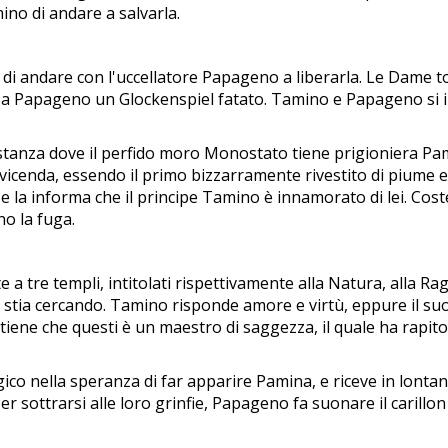
no di andare a salvarla.
 di andare con l'uccellatore Papageno a liberarla. Le Dame to
 a Papageno un Glockenspiel fatato. Tamino e Papageno si in
stanza dove il perfido moro Monostato tiene prigioniera Pam
icenda, essendo il primo bizzarramente rivestito di piume e
a informa che il principe Tamino è innamorato di lei. Costei
o la fuga.
 a tre templi, intitolati rispettivamente alla Natura, alla Ra
a stia cercando. Tamino risponde amore e virtù, eppure il su
iene che questi è un maestro di saggezza, il quale ha rapi
ico nella speranza di far apparire Pamina, e riceve in lontan
r sottrarsi alle loro grinfie, Papageno fa suonare il carillo