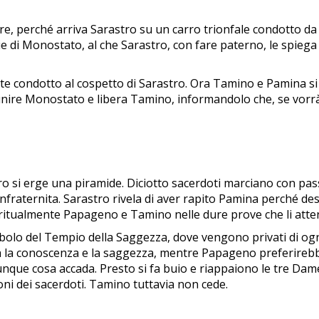
 perché arriva Sarastro su un carro trionfale condotto da se
die di Monostato, al che Sarastro, con fare paterno, le spieg
 condotto al cospetto di Sarastro. Ora Tamino e Pamina si 
a punire Monostato e libera Tamino, informandolo che, se vo
ro si erge una piramide. Diciotto sacerdoti marciano con passi
confraternita. Sarastro rivela di aver rapito Pamina perché de
piritualmente Papageno e Tamino nelle dure prove che li att
ibolo del Tempio della Saggezza, dove vengono privati di ogn
izia la conoscenza e la saggezza, mentre Papageno preferir
unque cosa accada. Presto si fa buio e riappaiono le tre Dame,
oni dei sacerdoti. Tamino tuttavia non cede.