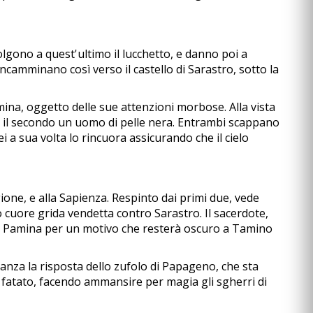
lgono a quest'ultimo il lucchetto, e danno poi a
camminano così verso il castello di Sarastro, sotto la
ina, oggetto delle sue attenzioni morbose. Alla vista
 il secondo un uomo di pelle nera. Entrambi scappano
 a sua volta lo rincuora assicurando che il cielo
gione, e alla Sapienza. Respinto dai primi due, vede
o cuore grida vendetta contro Sarastro. Il sacerdote,
to Pamina per un motivo che resterà oscuro a Tamino
anza la risposta dello zufolo di Papageno, che sta
n fatato, facendo ammansire per magia gli sgherri di