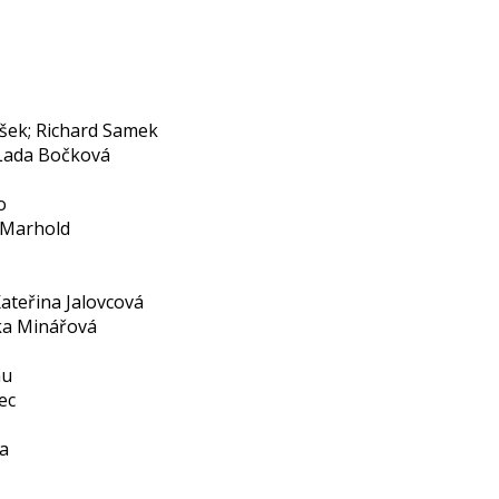
šek; Richard Samek
 Lada Bočková
o
l Marhold
ateřina Jalovcová
ška Minářová
au
ec
ga