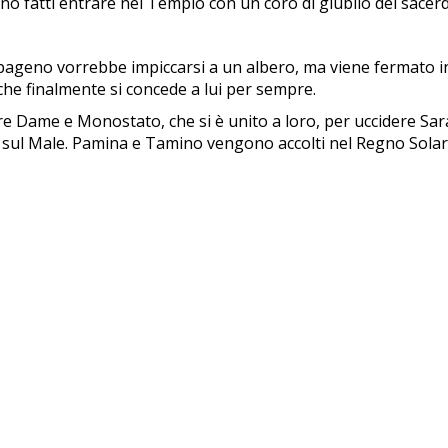
o fatti entrare nel Tempio con un coro di giubilo dei sacerd
ageno vorrebbe impiccarsi a un albero, ma viene fermato in 
che finalmente si concede a lui per sempre.
e Dame e Monostato, che si è unito a loro, per uccidere Sar
ne sul Male. Pamina e Tamino vengono accolti nel Regno Solare 