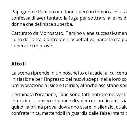
Papageno e Pamina non fanno però in tempo a esultare,
confessa di aver tentato la fuga per sottrarsi alle insi
donna che definisce superba.
Catturato da Monostato, Tamino viene successivamente
l'uno dell'altra. Contro ogni aspettativa, Sarastro f
superare tre prove.
Atto II
La scena riprende in un boschetto di acacie, al cui cent
iniziazione per l'ingresso dei nuovi adepti nella loro 
un'invocazione a Iside e Osiride, affinché assistano s
Terminata l'orazione, i due sono fatti entrare nel vest
intenzioni. Tamino risponde di voler cercare in amic
quindi la prima prova: dovranno stare in silenzio, qual
confraternita, mettendoli in guardia dalle false intenzi