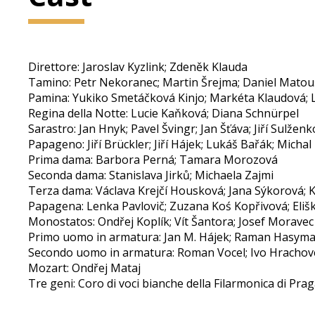
Direttore: Jaroslav Kyzlink; Zdeněk Klauda
Tamino: Petr Nekoranec; Martin Šrejma; Daniel Matou
Pamina: Yukiko Smetáčková Kinjo; Markéta Klaudová;
Regina della Notte: Lucie Kaňková; Diana Schnürpel
Sarastro: Jan Hnyk; Pavel Švingr; Jan Šťáva; Jiří Sulženk
Papageno: Jiří Brückler; Jiří Hájek; Lukáš Bařák; Micha
Prima dama: Barbora Perná; Tamara Morozová
Seconda dama: Stanislava Jirků; Michaela Zajmi
Terza dama: Václava Krejčí Housková; Jana Sýkorová; K
Papagena: Lenka Pavlovič; Zuzana Koś Kopřivová; Eli
Monostatos: Ondřej Koplík; Vít Šantora; Josef Moravec
Primo uomo in armatura: Jan M. Hájek; Raman Hasym
Secondo uomo in armatura: Roman Vocel; Ivo Hrachov
Mozart: Ondřej Mataj
Tre geni: Coro di voci bianche della Filarmonica di Pra