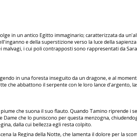
svolge in un antico Egitto immaginario; caratterizzata da un'al
l'inganno e della superstizione verso la luce della sapienza
 malvagi, i cui poli contrapposti sono rappresentati da Sara
ggendo in una foresta inseguito da un dragone, e al momento
te che abbattono il serpente con le loro lance d'argento, la
di piume che suona il suo flauto. Quando Tamino riprende i se
tre Dame che lo puniscono per questa menzogna, chiudendogl
ina, dalla cui bellezza egli resta colpito.
scena la Regina della Notte, che lamenta il dolore per la scom