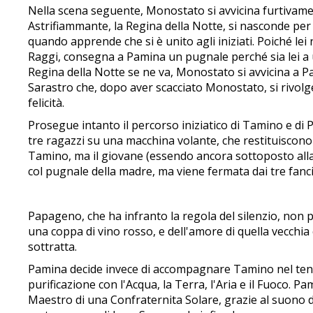
Nella scena seguente, Monostato si avvicina furtivame
Astrifiammante, la Regina della Notte, si nasconde per o
quando apprende che si è unito agli iniziati. Poiché lei
Raggi, consegna a Pamina un pugnale perché sia lei a u
Regina della Notte se ne va, Monostato si avvicina a Pa
Sarastro che, dopo aver scacciato Monostato, si rivol
felicità.
Prosegue intanto il percorso iniziatico di Tamino e di P
tre ragazzi su una macchina volante, che restituiscono l
Tamino, ma il giovane (essendo ancora sottoposto alla pr
col pugnale della madre, ma viene fermata dai tre fanci
Papageno, che ha infranto la regola del silenzio, non p
una coppa di vino rosso, e dell'amore di quella vecch
sottratta.
Pamina decide invece di accompagnare Tamino nel tenta
purificazione con l'Acqua, la Terra, l'Aria e il Fuoco. 
Maestro di una Confraternita Solare, grazie al suono de