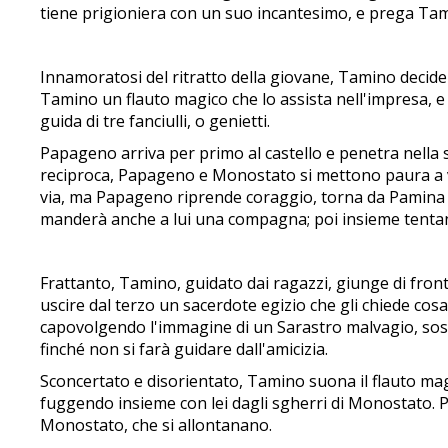
tiene prigioniera con un suo incantesimo, e prega Tami
Innamoratosi del ritratto della giovane, Tamino decide
Tamino un flauto magico che lo assista nell'impresa, e
guida di tre fanciulli, o genietti.
Papageno arriva per primo al castello e penetra nella 
reciproca, Papageno e Monostato si mettono paura a v
via, ma Papageno riprende coraggio, torna da Pamina e l
manderà anche a lui una compagna; poi insieme tentan
Frattanto, Tamino, guidato dai ragazzi, giunge di fronte
uscire dal terzo un sacerdote egizio che gli chiede cos
capovolgendo l'immagine di un Sarastro malvagio, sost
finché non si farà guidare dall'amicizia.
Sconcertato e disorientato, Tamino suona il flauto mag
fuggendo insieme con lei dagli sgherri di Monostato. Pe
Monostato, che si allontanano.