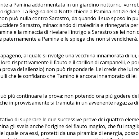
nte a Pamina addormentata in un giardino notturno: vorrebbe
rigliare. La Regina della Notte chiede a Pamina notizie del g
 non può nulla contro Sarastro, da quando il suo sposo in punt
ccidere Sarastro, minacciando di maledirla e rinnegarla per
mina e la minaccia di rivelare l'intrigo a Sarastro se lei non
ge paternamente a Pamina e le spiega che non si vendicherà, 
apageno, al quale si rivolge una vecchina innamorata di lui, 
oro rispettivamente il flauto e il carillon di campanelli, e p
ova del silenzio) non può risponderle. Lei crede che lui non 
ulli che le confidano che Tamino è ancora innamorato di lei.
uò più continuare la prova; non potendo ora più godere delle 
ia che improvvisamente si tramuta in un'avvenente ragazza di
tivo di superare le due successive prove dei quattro elemen
Pamina gli svela anche l'origine del flauto magico, che fu int
l quale ora essi, protetti da una piramide di energia, posson