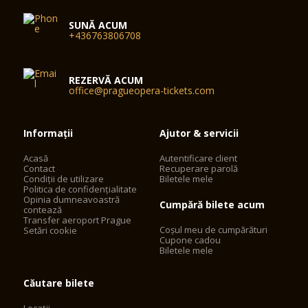
SUNĂ ACUM
+436763806708
REZERVĂ ACUM
office@pragueopera-tickets.com
Informații
Ajutor & servicii
Acasă
Autentificare client
Contact
Recuperare parolă
Condiții de utilizare
Biletele mele
Politica de confidențialitate
Opinia dumneavoastră
Cumpără bilete acum
contează
Transfer aeroport Prague
Coșul meu de cumpărături
Setări cookie
Cupone cadou
Biletele mele
Căutare bilete