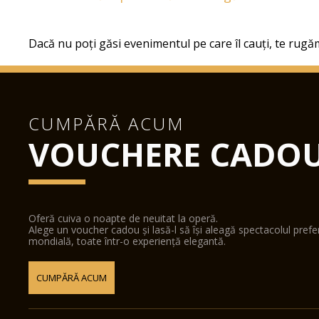
Dacă nu poți găsi evenimentul pe care îl cauți, te rugăm
CUMPĂRĂ ACUM
VOUCHERE CADO
Oferă cuiva o noapte de neuitat la operă.
Alege un voucher cadou și lasă-l să își aleagă spectacolul pref
mondială, toate într-o experiență elegantă.
CUMPĂRĂ ACUM