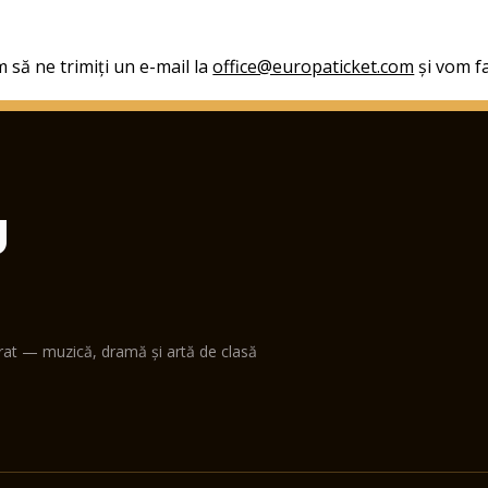
 să ne trimiți un e-mail la
office@europaticket.com
și vom fa
U
erat — muzică, dramă și artă de clasă