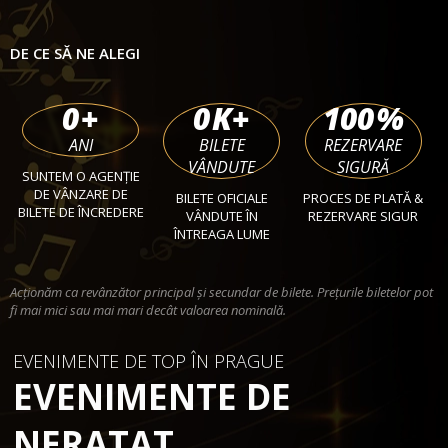
DE CE SĂ NE ALEGI
0
+
0
K+
100
%
ANI
BILETE
REZERVARE
VÂNDUTE
SIGURĂ
SUNTEM O AGENȚIE
DE VÂNZARE DE
BILETE OFICIALE
PROCES DE PLATĂ &
BILETE DE ÎNCREDERE
VÂNDUTE ÎN
REZERVARE SIGUR
ÎNTREAGA LUME
Acționăm ca revânzător principal și secundar de bilete. Prețurile biletelor pot
fi mai mici sau mai mari decât valoarea nominală.
EVENIMENTE DE TOP ÎN PRAGUE
EVENIMENTE DE
NERATAT