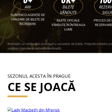
0
+
0
K+
100
ANI
BILETE
REZER
VÂNDUTE
SIGU
SUNTEM O AGENȚIE DE
VÂNZARE DE BILETE DE
BILETE OFICIALE
PROCES DE 
ÎNCREDERE
VÂNDUTE ÎN ÎNTREAGA
REZERVARE
LUME
Acționăm ca revânzător principal și secundar de bilete. Prețurile biletelor po
sau mai mari decât valoarea nominală.
SEZONUL ACESTA ÎN PRAGUE
CE SE JOACĂ