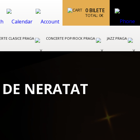
0
BILETE
TOTAL:
0
€
RTE CLASICE PRAGA
CONCERTE POP/ROCK PRAGA
JAZZ PRAGA
 DE NERATAT