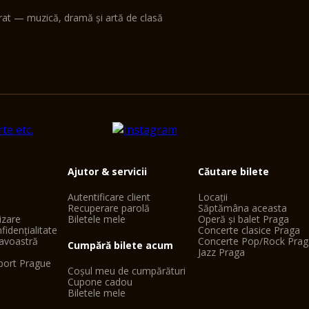
erat — muzică, dramă și artă de clasă
Ajutor & servicii
Căutare bilete
Autentificare client
Locații
Recuperare parolă
Săptămâna aceasta
lizare
Biletele mele
Operă și balet Praga
fidențialitate
Concerte clasice Praga
avoastră
Concerte Pop/Rock Prag
Cumpără bilete acum
Jazz Praga
port Prague
Coșul meu de cumpărături
Cupone cadou
Biletele mele