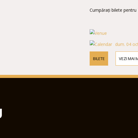
Cumpărați bilete pentru
dum. 04 oct
BILETE
VEZI MAI 
U