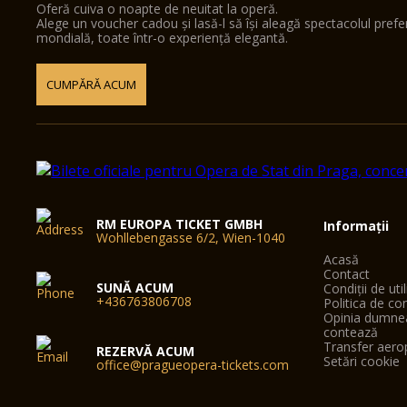
Oferă cuiva o noapte de neuitat la operă.
Alege un voucher cadou și lasă-l să își aleagă spectacolul pref
mondială, toate într-o experiență elegantă.
CUMPĂRĂ ACUM
RM EUROPA TICKET GMBH
Informații
Wohllebengasse 6/2, Wien-1040
Acasă
Contact
SUNĂ ACUM
Condiții de uti
+436763806708
Politica de con
Opinia dumne
contează
Transfer aero
REZERVĂ ACUM
Setări cookie
office@pragueopera-tickets.com