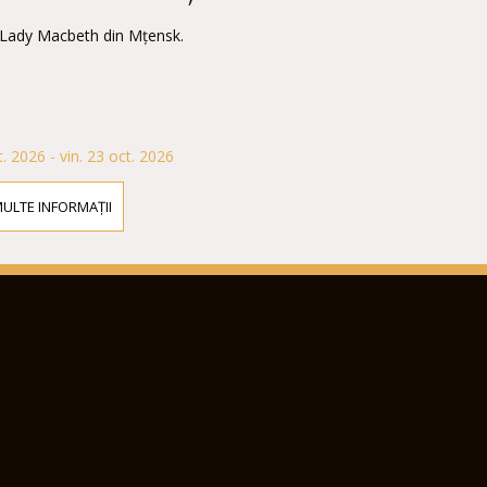
 Lady Macbeth din Mțensk.
. 2026 - vin. 23 oct. 2026
MULTE INFORMAȚII