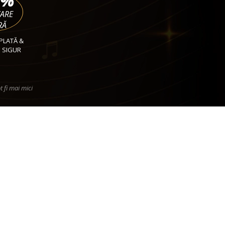
%
VARE
RĂ
PLATĂ &
 SIGUR
t fi mai mici