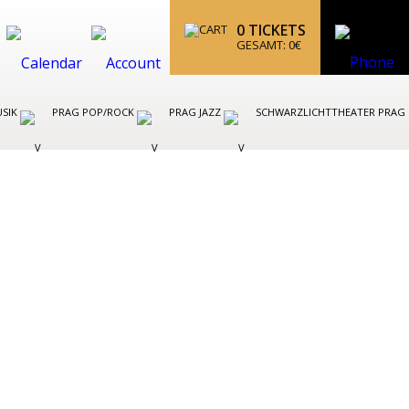
0
TICKETS
GESAMT:
0
€
USIK
PRAG POP/ROCK
PRAG JAZZ
SCHWARZLICHTTHEATER PRAG