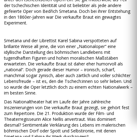
der tschechischen Identität und ist beliebter als jede andere
gefeierte Oper von Bedřich Smetana. Doch bei ihrer Entstehung
in den 1860er-Jahren war Die verkaufte Braut ein gewagtes
Experiment.
Smetana und der Librettist Karel Sabina verspotteten auf
brillante Weise all jene, die von einer „Nationaloper“ eine
idyllische Darstellung des böhmischen Landlebens mit
tugendhaften Figuren und hohen moralischen Maßstäben
erwarteten. Die verkaufte Braut ist daher eher humorvoll als
„national“. Doch gerade dieser Humor – ironisch, scharf,
manchmal sogar zynisch, aber auch zärtlich und voller schlichter
Lebensfreude – ist es, den die Tschech:innen so sehr lieben. Und
so wurde die Oper letztlich doch zu einem echten Nationalwerk –
im besten Sinne.
Das Nationaltheater hat im Laufe der Jahre zahlreiche
Inszenierungen von Die verkaufte Braut gezeigt, sie gehört fest
zum Repertoire. Die 21. Produktion wurde der Film- und
Theaterregisseurin Alice Nellis anvertraut. Was dominiert
diesmal? Sentimentale Verklärung des Lebens im malerischen
böhmischen Dorf oder Spott und Selbstironie, mit denen
Smetana und Sabina ihr Werk durchzogen?