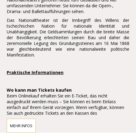
umfassenden Unternehmer. Sie können da die Opern-,
Drama- und Ballettaufführungen sehen.
Das Nationaltheater ist der Innbegriff des Willens der
tschechischen Nation für nationale Identität und
Unabhängigkeit. Die Geldsammlungen durch die breite Masse
der Bevölkerung erleichterten seinen Bau und daher die
zeremonielle Legung des Gründungssteines am 16 Mai 1868
war gleichbedeutend wie eine nationalweite politische
Manifestation.
Praktische Informationen
Wo kann man Tickets kaufen
Beim Onlinekauf erhalten Sie ein E-Ticket, das nicht
ausgedruckt werden muss – Sie können es beim Einlass
einfach auf Ihrem Gerät vorzeigen. Wenn verfügbar, können
Sie auch gedruckte Tickets an den Kassen des
Nationaltheaters abholen, und alle Tickets, die direkt an der
Kasse gekauft werden, werden in physischer Form
MEHR INFOS
ausgegeben.