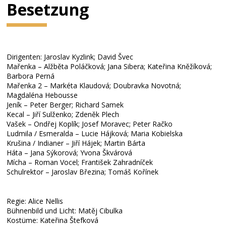
Besetzung
Dirigenten: Jaroslav Kyzlink; David Švec
Mařenka – Alžběta Poláčková; Jana Sibera; Kateřina Kněžíková;
Barbora Perná
Mařenka 2 – Markéta Klaudová; Doubravka Novotná;
Magdaléna Hebousse
Jeník – Peter Berger; Richard Samek
Kecal – Jiří Sulženko; Zdeněk Plech
Vašek – Ondřej Koplík; Josef Moravec; Peter Račko
Ludmila / Esmeralda – Lucie Hájková; Maria Kobielska
Krušina / Indianer – Jiří Hájek; Martin Bárta
Háta – Jana Sýkorová; Yvona Škvárová
Mícha – Roman Vocel; František Zahradníček
Schulrektor – Jaroslav Březina; Tomáš Kořínek
Regie: Alice Nellis
Bühnenbild und Licht: Matěj Cibulka
Kostüme: Kateřina Štefková