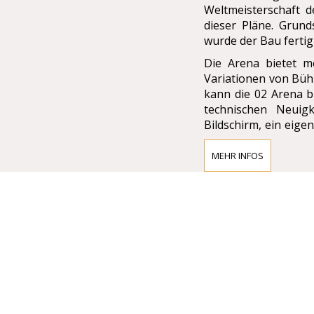
Weltmeisterschaft d
dieser Pläne. Grun
wurde der Bau fertig 
Die Arena bietet me
Variationen von Büh
kann die 02 Arena b
technischen Neuigk
Bildschirm, ein eige
Akustik, fortgeschr
MEHR INFOS
Anreise
Die O2-Arena liegt
Straßenbahnhalt
Bahnhofstation, de
regelmäßige Züge i
nutzen Sie eine neu
Bubenec - Praha-Sed
U-Bahn