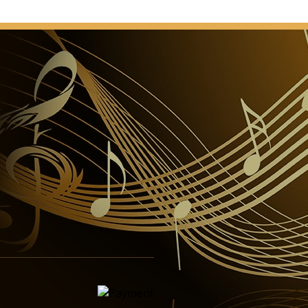
e Nadrazi sind, biegen Sie links ab und gehen ca. 500
h die Straßenbahn nehmen und an der nächsten
en.
Sie die Ausfahrt 2 - P + R - Opatov, von dort nehmen
C bis Florenc und dann die U-Bahn-Linie B und steigen
omoravska aus.
 und Mlada Boleslav - nehmen Sie die Ausfahrt 1 - P +
ort mit U-Bahn-Linie B und steigen an der Station
.
gen Sie Richtung Zentrum, bis Sie Bahnhof Station
 - hier werden Sie P + R – Nadrazi Holesovice finden,
nlinie C bis Florenc, wechseln Sie in U-Bahn-Linie B
Station Ceskomoravska.
olgen Sie die Richtung Smichov, Radlicka St - P + R -
ie die U-Bahnlinie B und steigen an der Station
.
rt 1 - P + R - Zlicin, nehmen Sie die U-Bahn-Linie B und
ion Ceskomoravska aus.
gen Sie die Ringstraße in Richtung Pilsen und Zlicin -