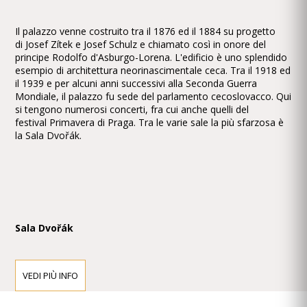
Il palazzo venne costruito tra il 1876 ed il 1884 su progetto
di Josef Zítek e Josef Schulz e chiamato così in onore del
principe Rodolfo d'Asburgo-Lorena. L'edificio è uno splendido
esempio di architettura neorinascimentale ceca. Tra il 1918 ed
il 1939 e per alcuni anni successivi alla Seconda Guerra
Mondiale, il palazzo fu sede del parlamento cecoslovacco. Qui
si tengono numerosi concerti, fra cui anche quelli del
festival Primavera di Praga. Tra le varie sale la più sfarzosa è
la Sala Dvořák.
Sala Dvořák
La Filarmonica Ceca è salito sul palco in questa sala da
VEDI PIÙ INFO
concerto famosa nel 1896, esibendosi per la prima volta un
concerto sotto la direzione di Antonín Dvořák se stesso. La
sala è rimasto uno spazio per concerti e spettacoli fino al