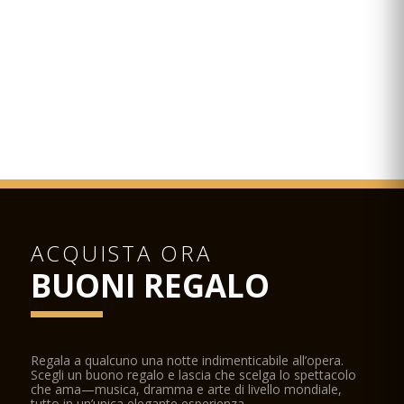
Rudolfinum.
ACQUISTA ORA
BUONI REGALO
Regala a qualcuno una notte indimenticabile all’opera.
Scegli un buono regalo e lascia che scelga lo spettacolo
che ama—musica, dramma e arte di livello mondiale,
tutto in un’unica elegante esperienza.