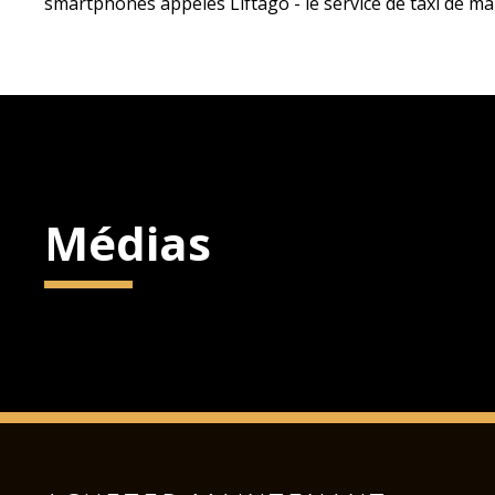
smartphones appelés Liftago
- le service de taxi de m
Médias