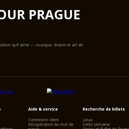
OUR PRAGUE
ntation qu’il aime — musique, drame et art de
s
Aide & service
Recherche de billets
Connexion client
Lieux
Récupération du mot de
Cette semaine
ditions
passe
Opéra et Ballet de Prag