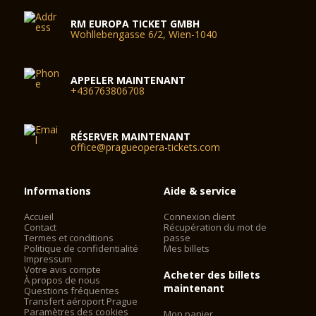
correspondant dans ce domaine peuvent être remorqués.
RM EUROPA TICKET GMBH
Wohllebengasse 6/2, Wien-1040
APPELER MAINTENANT
+436763806708
RÉSERVER MAINTENANT
office@pragueopera-tickets.com
Informations
Aide & service
Accueil
Connexion client
Contact
Récupération du mot de
Termes et conditions
passe
Politique de confidentialité
Mes billets
Impressum
Votre avis compte
Acheter des billets
À propos de nous
maintenant
Questions fréquentes
Transfert aéroport Prague
Paramètres des cookies
Mon panier