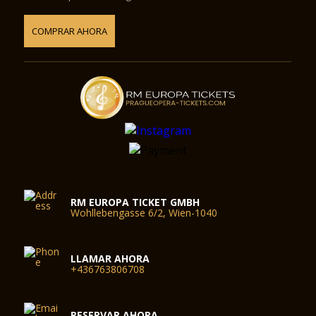
• desde Strakonice Coming - seguir las indicaciones hacia
Smichov, Radlicka St - P + R - Radlicka, tomar la línea B del
metro y bajar en la estación de Českomoravská.
COMPRAR AHORA
• de Pilsen Coming - salida 1 - P + R - Zlicin, tomar la línea B
del metro y bajar en la estación de Českomoravská.
• Viniendo de Chomutov - seguir la carretera de circunvalación
en dirección a Pilsen y Zlicin - P + R - Zlicin, tome la línea
undergroundnd B y bajar en la estación de Českomoravská.
Aparcamiento cerca de la O2 Arena
Las siguientes calles - Drahobejlova, Ocelářská, K Moravine,
U Skladky, Kovarska (entre las calles Ocelářská y Sokolovska),
U Svobodarny, Kurta Konrada, Lihovarská, Na rozcestí y, al
sur de Sokolovska (entre Balabenkova y K Moravine), Na
RM EUROPA TICKET GMBH
Harfe, Ceskomoravska (entre Klecakova y Freyova),
Wohllebengasse 6/2, Wien-1040
Ceskomoravska (entre kurta Konrada y Drahobejlova) - son
designados para estacionamiento residencial. Los vehículos
de motor sin un parking permiso de estacionamiento
correspondiente en esta área pueden ser retirados por la
LLAMAR AHORA
+436763806708
grúa.
RESERVAR AHORA