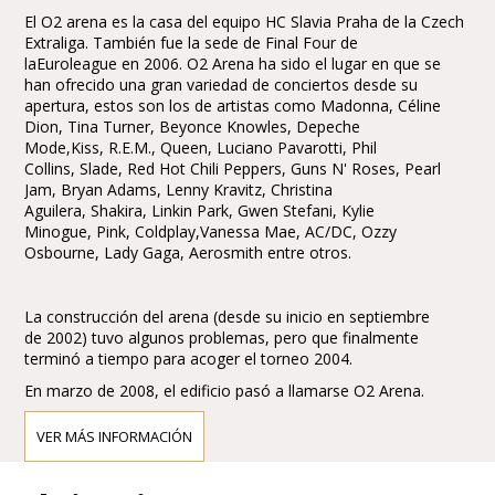
El O2 arena es la casa del equipo HC Slavia Praha de la Czech
Extraliga. También fue la sede de Final Four de
laEuroleague en 2006. O2 Arena ha sido el lugar en que se
han ofrecido una gran variedad de conciertos desde su
apertura, estos son los de artistas como Madonna, Céline
Dion, Tina Turner, Beyonce Knowles, Depeche
Mode,Kiss, R.E.M., Queen, Luciano Pavarotti, Phil
Collins, Slade, Red Hot Chili Peppers, Guns N' Roses, Pearl
Jam, Bryan Adams, Lenny Kravitz, Christina
Aguilera, Shakira, Linkin Park, Gwen Stefani, Kylie
Minogue, Pink, Coldplay,Vanessa Mae, AC/DC, Ozzy
Osbourne, Lady Gaga, Aerosmith entre otros.
La construcción del arena (desde su inicio en septiembre
de 2002) tuvo algunos problemas, pero que finalmente
terminó a tiempo para acoger el torneo 2004.
En marzo de 2008, el edificio pasó a llamarse O2 Arena.
VER MÁS INFORMACIÓN
Cómo llegar al O2 Arena
El O2 Arena se encuentra cerca de la estación de metro de